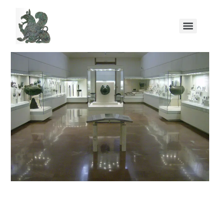
Ο εορτασμός της Διεθνούς Ημέρας των Μουσείων στην Ολυμπία