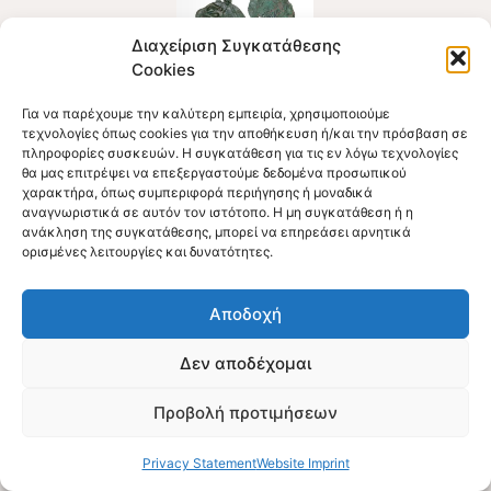
Διαχείριση Συγκατάθεσης
Cookies
Για να παρέχουμε την καλύτερη εμπειρία, χρησιμοποιούμε
Official Web Site
τεχνολογίες όπως cookies για την αποθήκευση ή/και την πρόσβαση σε
πληροφορίες συσκευών. Η συγκατάθεση για τις εν λόγω τεχνολογίες
The Museum of the Olympic Games of Antiquity
θα μας επιτρέψει να επεξεργαστούμε δεδομένα προσωπικού
χαρακτήρα, όπως συμπεριφορά περιήγησης ή μοναδικά
The Museum of the Excavations in Olympia
αναγνωριστικά σε αυτόν τον ιστότοπο. Η μη συγκατάθεση ή η
Publications – Broshures
Web Creator
ανάκληση της συγκατάθεσης, μπορεί να επηρεάσει αρνητικά
ορισμένες λειτουργίες και δυνατότητες.
©Archaeological Museum Of Olympia, All Rights Reserved -
2026 Web Construction, Content Creation: Konstantinos
Antonopoulos, Archaeologist.
Αποδοχή
Δεν αποδέχομαι
Προβολή προτιμήσεων
Privacy Statement
Website Imprint